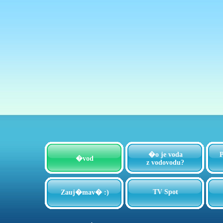
�o je voda
�vod
z vodovodu?
TV Spot
Zauj�mav� :)