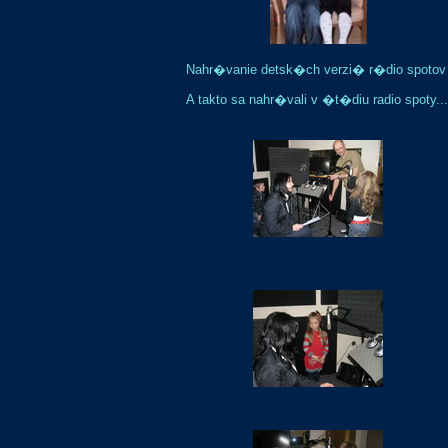
Nahr�vanie detsk�ch verzi� r�dio spotov
A takto sa nahr�vali v �t�diu radio spot