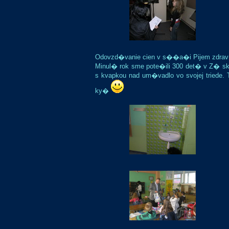
Odovzd�vanie cien v s��a�i Pijem zdra
Minul� rok sme pote�ili 300 det� v Z� 
s kvapkou nad um�vadlo vo svojej triede.
ky�