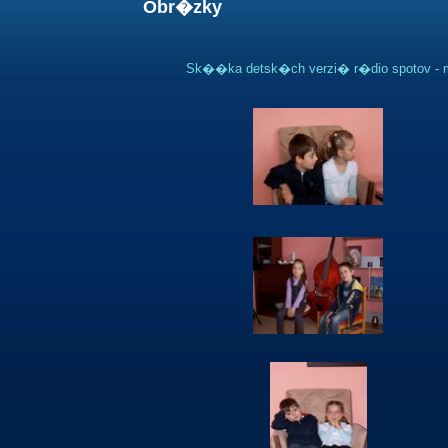
Obr�zky
Sk��ka detsk�ch verzi� r�dio spotov - 