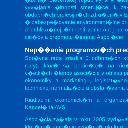
vyv�janie �innosti smeruj�cej k za
obdobn�ch profesijn�ch zdru�en� v Eu
� zabezpe�ovanie environment�lne ori
a publika�nej �innosti zameranej na
cie�ov a predmetu �innosti Asoci�cie.
Nap��anie programov�ch pre
Spr�vna rada zriadila 6 odborn�ch 
rady), ktor� sa podie�aj� na ri
v�etk�ch �lenov asoci�cie v oblasti 
ekonomiky a marketingu, legislat�vn
technickej normaliz�cie a obstar�vania t
Riadiacim, ekonomick�m a organiz
Kancel�ria AVS.
Asoci�cia za�ala v roku 2005 vyd�
ktor� m� amb�ciu vytv�ra� platformu