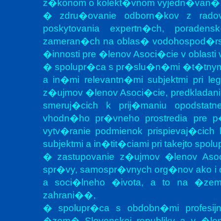
z�konom o kolekt�vnom vyjedn�van�
� zdru�ovanie odborn�kov z rado
poskytovania expertn�ch, poraden
zameran�ch na oblas� vodohospod�rs
�innosti pre �lenov Asoci�cie v oblast
� spolupr�ca s pr�slu�n�mi �t�tnymi
a in�mi relevantn�mi subjektmi pri l
z�ujmov �lenov Asoci�cie, predkladani
smeruj�cich k prij�maniu opodstat
vhodn�ho pr�vneho prostredia pre p
vytv�ranie podmienok prispievaj�cich
subjektmi a in�tit�ciami pri takejto spolu
� zastupovanie z�ujmov �lenov Asoc
spr�vy, samospr�vnych org�nov ako i 
a soci�lneho �ivota, a to na �zem�
zahrani��,
� spolupr�ca s obdobn�mi profesij
�zem� Slovenskej republiky a v �le