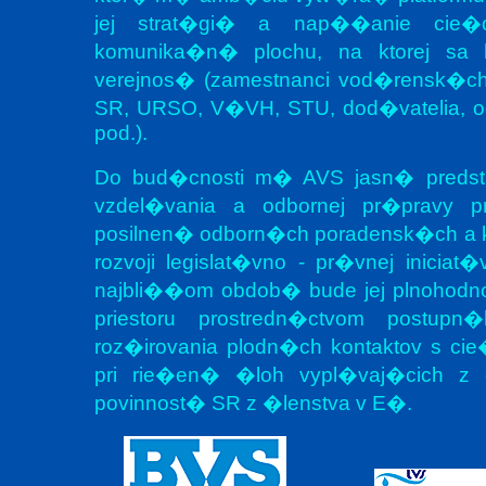
jej strat�gi� a nap��anie cie�o
komunika�n� plochu, na ktorej sa
verejnos� (zamestnanci vod�rensk�c
SR, URSO, V�VH, STU, dod�vatelia, o
pod.).
Do bud�cnosti m� AVS jasn� predstav
vzdel�vania a odbornej pr�pravy p
posilnen� odborn�ch poradensk�ch a 
rozvoji legislat�vno - pr�vnej inicia
najbli��om obdob� bude jej plnohodn
priestoru prostredn�ctvom postup
roz�irovania plodn�ch kontaktov s ci
pri rie�en� �loh vypl�vaj�cich z e
povinnost� SR z �lenstva v E�.