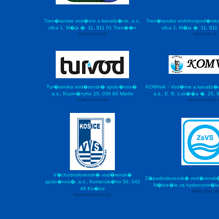
Tren�ianske vod�rne a kanaliz�cie, a.s.,
Tren�ianska vodohospod�rska
ulica 1. M�ja �. 11, 911 01 Tren��n
ulica 1. M�ja �. 11, 91
www.tvkas.sk
www.tvs.sk
Tur�ianska vod�rensk� spolo�nos�,
KOMVaK - Vod�rne a kanaliz�
a.s., Kuzm�nyho 25, 036 80 Martin
a.s., E. B. Luk��a �. 25,
www.turvod.sk
www.komvak.
V�chodoslovensk� vod�rensk�
Z�padoslovensk� vod�rensk� 
spolo�nos�, a.s., Komensk�ho 50, 042
N�bre�ie za hydrocentr�lou
48 Ko�ice
www.zsvs.sk
www.vodarne.eu