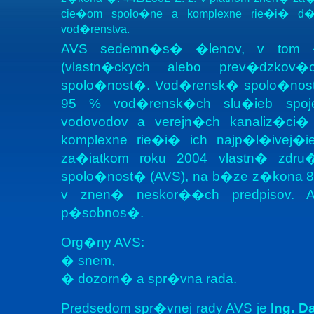
cie�om spolo�ne a komplexne rie�i� d�
vod�renstva.
AVS sedemn�s� �lenov, v tom 
(vlastn�ckych alebo prev�dzko
spolo�nost�. Vod�rensk� spolo�nost
95 % vod�rensk�ch slu�ieb spoj
vodovodov a verejn�ch kanaliz�ci
komplexne rie�i� ich najp�l�ivej�i
za�iatkom roku 2004 vlastn� zdru
spolo�nost� (AVS), na b�ze z�kona 
v znen� neskor��ch predpisov.
p�sobnos�.
Org�ny AVS:
� snem,
� dozorn� a spr�vna rada.
Predsedom spr�vnej rady AVS je
Ing. D