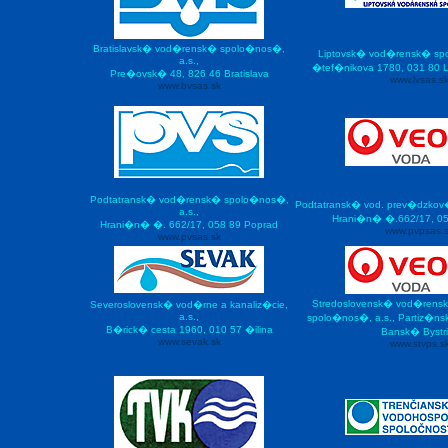
Bratislavsk� vod�rensk� spolo�nos�,
Liptovsk� vod�rensk� spo
a.s.,
�tef�nikova 1780, 031 80 
Pre�ovsk� 48, 826 46 Bratislava
www.lvsas.s
www.bvsas.sk
Podtatransk� vod�rensk� spolo�nos�,
Podtatransk� vod. prev�dzkov
a.s.,
Hrani�n� �.662/17, 05
Hrani�n� �. 662/17, 058 89 Poprad
www.pvpsas.
www.pvsas.sk
Stredoslovensk� vod�rens
Severoslovensk� vod�rne a kanaliz�cie,
a.s.,
spolo�nos�, a.s., Partiz�nsk
B�rick� cesta 1960, 010 57 �ilina
Bansk� Bystr
www.sevak.sk
www.stvps.s