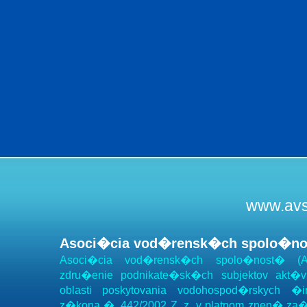
www.avs
Asoci�cia vod�rensk�ch spolo�n
Asoci�cia vod�rensk�ch spolo�nost� (A
zdru�enie podnikate�sk�ch subjektov akt�
oblasti poskytovania vodohospod�rskych �
z�kona �. 442/2002 Z. z. v platnom znen� za�