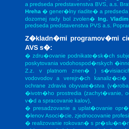
a predseda predstavenstva BVS, a.s. Br
Hreha
� gener�lny riadite� a predseda 
dozornej rady bol zvolen�
Ing. Vladim
predseda predstavenstva PVS a.s. Popra
Z�kladn�mi programov�mi ci
AVS s�:
� zdru�ovanie podnikate�sk�ch subjek
poskytovania vodohospod�rskych �inn
Z.z. v platnom znen� ) s�visiaci
vodovodov a verejn�ch kanaliz�ci�
ochrane zdravia obyvate�stva (v�roba
�ivotn�ho prostredia (zachyt�vanie,
v�d a spracovanie kalov),
� presadzovanie a uplat�ovanie opr�
�lenov Asoci�cie, zjednocovanie profes
� realizovanie rokovan� s pr�slu�n�