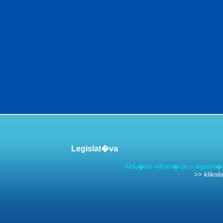
Legislat�va
Aktu�lne inform�cie o legislat
>> kliknit